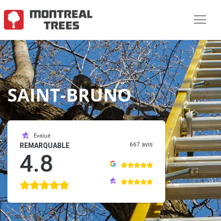
SAINT-BRUNO
Évalué
667 avis
REMARQUABLE
4.8